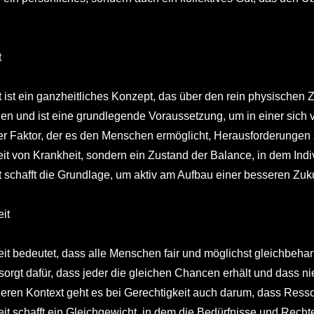
t
ist ein ganzheitliches Konzept, das über den rein physischen 
n und ist eine grundlegende Voraussetzung, um in einer sich ve
ger Faktor, der es den Menschen ermöglicht, Herausforderungen 
t von Krankheit, sondern ein Zustand der Balance, in dem Indi
schafft die Grundlage, um aktiv am Aufbau einer besseren Zukun
it
eit bedeutet, dass alle Menschen fair und möglichst gleichbeha
sorgt dafür, dass jeder die gleichen Chancen erhält und dass n
ren Kontext geht es bei Gerechtigkeit auch darum, dass Ressour
it schafft ein Gleichgewicht, in dem die Bedürfnisse und Rechte