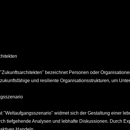
chitekten
 "Zukunftsarchitekten" bezeichnet Personen oder Organisationen
 zukunftsfähige und resiliente Organisationsstrukturen, um U
gsszenario
t "Weltaufgangsszenario" widmet sich der Gestaltung einer leb
rch tiefgehende Analysen und lebhafte Diskussionen. Durch Ex
 aktives Handeln.