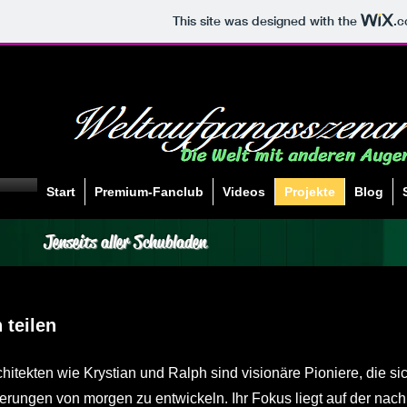
This site was designed with the
.
Start
Premium-Fanclub
Videos
Projekte
Blog
Jenseits aller Schubladen
 teilen
hitekten wie Krystian und Ralph sind visionäre Pioniere, die s
erungen von morgen zu entwickeln. Ihr Fokus liegt auf der nac